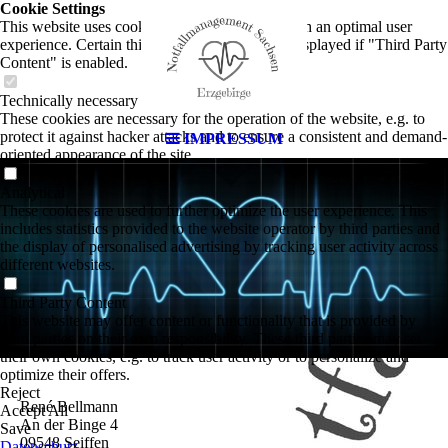
Cookie Settings
This website uses cookies to provide visitors with an optimal user
experience. Certain third party content is only displayed if "Third Party
Content" is enabled.
Technically necessary
These cookies are necessary for the operation of the website, e.g. to
protect it against hacker attacks and to ensure a consistent and demand-
IMPRESSUM
oriented appearance of the site.
Analytical
These cookies are used to further optimize the user experience. This
includes statistics provided to the website operator by third parties and
the display of personalised advertising by tracking user activity across
different websites.
Third Party Content
This website may offer content or functionality that is provided by
third parties on their own responsibility. These third parties may set
their own cookies, e.g. to track user activity or to personalize and
optimize their offers.
Reject
René Bellmann
Accept All
An der Binge 4
Save
09548 Seiffen
Datenschutz