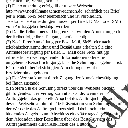
§ 3 Buchung, Vertragsschluss
(1) Die Anmeldung erfolgt über unsere Webseite
http://www.notfallmanagement-sachsen.de, schriftlich per Brief,
per E-Mail, SMS oder telefonisch und ist verbindlich.
Telefonische Anmeldungen müssen per Brief, E-Mail oder SMS
vom Auftraggeber bestätigt werden
(2) Da die Teilnehmerzahl begrenzt ist, werden Anmeldungen in
der Reihenfolge ihres Eingangs berücksichtigt.
(3) Nach Ihrer Anmeldung per Post, Mail, SMS oder nach
telefonischer Anmeldung und Bestätigung erhalten Sie eine
Anmeldebestätigung per Brief, E- Mail oder SMS mit ggf.
erforderlichen weitergehenden Informationen oder eine
umgehende Benachrichtigung, falls die Schulung ausgebucht ist.
Für die nicht berücksichtigten Anmeldungen wird ein
Ersatztermin angeboten.
(4) Der Vertrag kommt durch Zugang der Anmeldebestätigung
bei Ihnen zustande.
(5) Sofern Sie die Schulung direkt über die Webseite buchen,
gilt folgendes: Der Vertrag kommt zustande, wenn der
Auftraggeber das generelle Angebot des Auftragnehmers auf
dessen Webseite annimmt. Die Präsentation von Schulungen auf
der Webseite des Auftragnehmers stellt dabei noch kein
bindendes Angebot zum Abschluss eines Vertrags dar. Erst mit
dem Absenden einer Bestellung über das Bestellsystem des
Auftragnehmners durch Anklicken des Buttons