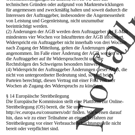
technischen Gründen oder aufgrund von Marktentwicklungen
für angemessen und zweckmäßig halten und soweit dadurch die
Interessen der Auftraggeber, insbesondere die Angemessenheit
von Leistung und Gegenleistung, nicht unzumutbar
beeinträchtigt werden.
(2) Änderungen der AGB werden dem Auftraggeber per E-Mail
mindestens vier Wochen vor Inkrafttreten der AGB informiert.
Widerspricht ein Auftraggeber nicht innerhalb von drei Wochen
nach Zugang der Mitteilung, gelten die Änderungen als
angenommen. Im Falle einer Änderung der AGB werden wir
die Auftraggeber auf ihr Widerspruchsrecht und die
Rechtsfolgen des Schweigens besonders hinweisen.
(4) Widerspricht der Auftraggeber Änderungen dieser AGB, die
nicht von untergeordneter Bedeutung sind, so sind beide
Parteien berechtigt, diesen Vertrag mit einer Frist von vier
Wochen ab Zugang des Widerspruchs zu kündigen.
§ 14 Europäische Streitbeilegung
Die Europäische Kommission stellt eine Plattform zur Online-
Streitbeilegung (OS) bereit, die Sie unter
http://ec.europa.eu/consumers/odr/ finden. Wir weisen darauf
hin, dass wir zu einer Teilnahme an einem Verfahren zur
Streitbeilegung vor einer Verbraucherschlichtungsstelle nicht
bereit oder verpflichtet sind.