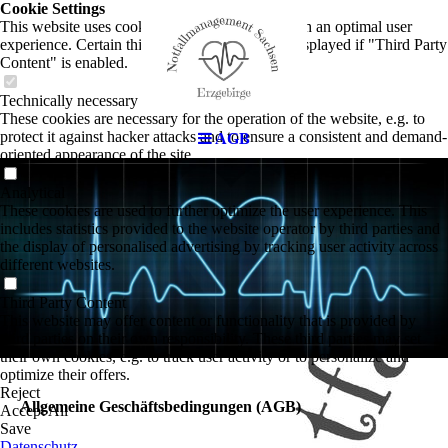
Cookie Settings
This website uses cookies to provide visitors with an optimal user
experience. Certain third party content is only displayed if "Third Party
Content" is enabled.
Technically necessary
These cookies are necessary for the operation of the website, e.g. to
protect it against hacker attacks and to ensure a consistent and demand-
AGB
oriented appearance of the site.
Analytical
These cookies are used to further optimize the user experience. This
includes statistics provided to the website operator by third parties and
the display of personalised advertising by tracking user activity across
different websites.
Third Party Content
This website may offer content or functionality that is provided by
third parties on their own responsibility. These third parties may set
their own cookies, e.g. to track user activity or to personalize and
optimize their offers.
Reject
Allgemeine Geschäftsbedingungen (AGB)
Accept All
Save
Datenschutz