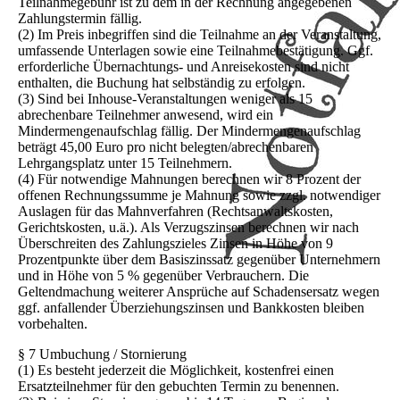
Teilnahmegebühr ist zu dem in der Rechnung angegebenen
Zahlungstermin fällig.
(2) Im Preis inbegriffen sind die Teilnahme an der Veranstaltung,
umfassende Unterlagen sowie eine Teilnahmebestätigung. Ggf.
erforderliche Übernachtungs- und Anreisekosten sind nicht
enthalten, die Buchung hat selbständig zu erfolgen.
(3) Sind bei Inhouse-Veranstaltungen weniger als 15
abrechenbare Teilnehmer anwesend, wird ein
Mindermengenaufschlag fällig. Der Mindermengenaufschlag
beträgt 45,00 Euro pro nicht belegten/abrechenbaren
Lehrgangsplatz unter 15 Teilnehmern.
(4) Für notwendige Mahnungen berechnen wir 8 Prozent der
offenen Rechnungssumme je Mahnung sowie zzgl. notwendiger
Auslagen für das Mahnverfahren (Rechtsanwaltskosten,
Gerichtskosten, u.ä.). Als Verzugszinsen berechnen wir nach
Überschreiten des Zahlungszieles Zinsen in Höhe von 9
Prozentpunkte über dem Basiszinssatz gegenüber Unternehmern
und in Höhe von 5 % gegenüber Verbrauchern. Die
Geltendmachung weiterer Ansprüche auf Schadensersatz wegen
ggf. anfallender Überziehungszinsen und Bankkosten bleiben
vorbehalten.
§ 7 Umbuchung / Stornierung
(1) Es besteht jederzeit die Möglichkeit, kostenfrei einen
Ersatzteilnehmer für den gebuchten Termin zu benennen.