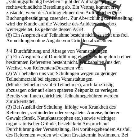
„zahlungspflichtig bestellen “ gibt der Auftraggeber eine
rechtsverbindliche Bestellung ab. Ein Vertrag kommt erst
zustande, wenn der Auftragnehmer dem Auftraggeber eine
Buchungsbestätigung zusendet . Zur Abwicklung der Bestellung
wird der Kunde auf die Webseite des Anbieters edoobox
weitergeleitet. Es geltende dessen AGB.
(6) Ein Anspruch auf Teilnahme besteht nicht, es steht uns frei,
Anmeldungen ohne Angabe von Gründen abzulehnen.
§ 4 Durchführung und Absage von Veranstaltungen
(1) Ein Anspruch auf Durchführung einer Schulung durch einen
bestimmten Referenten besteht nicht. Wir behalten uns den
Wechsel von Referenten/Dozenten vor.
(2) Wir behalten uns vor, Schulungen wegen zu geringer
Teilnehmerzahl bei eigenen Veranstaltungen
(Mindestteilnehmerzahl 6 Teilnehmer), auch kurzfristig
abzusagen oder auf einen späteren Zeitpunkt zu verlegen.
Bereits von Ihnen entrichtete Teilnahmegebühren werden
zurückerstattet.
(3) Bei Ausfall der Schulung, infolge von Krankheit des
Referenten, verhinderter oder verspäteter Anreise, höherer
Gewalt (Streik, Naturkatastrophen etc.) sowie wichtiger
organisatorischer Gründe, besteht kein Anspruch auf
Durchführung der Veranstaltung. Bei vorübergehendem Ausfall
des Referenten werden wir einen Ersatztermin bestimmen. Bei