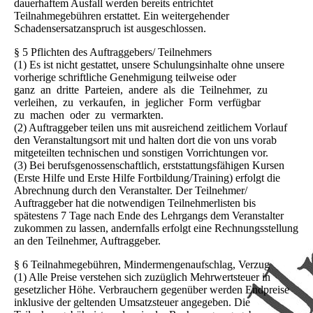
dauerhaftem Ausfall werden bereits entrichtet
Teilnahmegebühren erstattet. Ein weitergehender
Schadensersatzanspruch ist ausgeschlossen.
§ 5 Pflichten des Auftraggebers/ Teilnehmers
(1) Es ist nicht gestattet, unsere Schulungsinhalte ohne unsere
vorherige schriftliche Genehmigung teilweise oder
ganz an dritte Parteien, andere als die Teilnehmer, zu
verleihen, zu verkaufen, in jeglicher Form verfügbar
zu machen oder zu vermarkten.
(2) Auftraggeber teilen uns mit ausreichend zeitlichem Vorlauf
den Veranstaltungsort mit und halten dort die von uns vorab
mitgeteilten technischen und sonstigen Vorrichtungen vor.
(3) Bei berufsgenossenschaftlich, erststattungsfähigen Kursen
(Erste Hilfe und Erste Hilfe Fortbildung/Training) erfolgt die
Abrechnung durch den Veranstalter. Der Teilnehmer/
Auftraggeber hat die notwendigen Teilnehmerlisten bis
spätestens 7 Tage nach Ende des Lehrgangs dem Veranstalter
zukommen zu lassen, andernfalls erfolgt eine Rechnungsstellung
an den Teilnehmer, Auftraggeber.
§ 6 Teilnahmegebühren, Mindermengenaufschlag, Verzug
(1) Alle Preise verstehen sich zuzüglich Mehrwertsteuer in
gesetzlicher Höhe. Verbrauchern gegenüber werden Endpreise
inklusive der geltenden Umsatzsteuer angegeben. Die