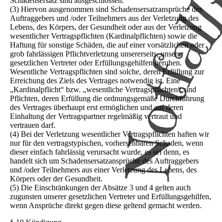
Schadensersatz sind ausgeschlossen.
(3) Hiervon ausgenommen sind Schadensersatzansprüche des
Auftraggebers und /oder Teilnehmers aus der Verletzung des
Lebens, des Körpers, der Gesundheit oder aus der Verletzung
wesentlicher Vertragspflichten (Kardinalpflichten) sowie die
Haftung für sonstige Schäden, die auf einer vorsätzlichen oder
grob fahrlässigen Pflichtverletzung unsererseits, unserer
gesetzlichen Vertreter oder Erfüllungsgehilfen beruhen.
Wesentliche Vertragspflichten sind solche, deren Erfüllung zur
Erreichung des Ziels des Vertrages notwendig ist. Eine
„Kardinalpflicht“ bzw. „wesentliche Vertragspflichten“ sind
Pflichten, deren Erfüllung die ordnungsgemäße Durchführung
des Vertrages überhaupt erst ermöglichen und auf deren
Einhaltung der Vertragspartner regelmäßig vertraut und
vertrauen darf.
(4) Bei der Verletzung wesentlicher Vertragspflichten haften wir
nur für den vertragstypischen, vorhersehbaren Schaden, wenn
dieser einfach fahrlässig verursacht wurde, es sei denn, es
handelt sich um Schadensersatzansprüche des Auftraggebers
und /oder Teilnehmers aus einer Verletzung des Lebens, des
Körpers oder der Gesundheit.
(5) Die Einschränkungen der Absätze 3 und 4 gelten auch
zugunsten unserer gesetzlichen Vertreter und Erfüllungsgehilfen,
wenn Ansprüche direkt gegen diese geltend gemacht werden.