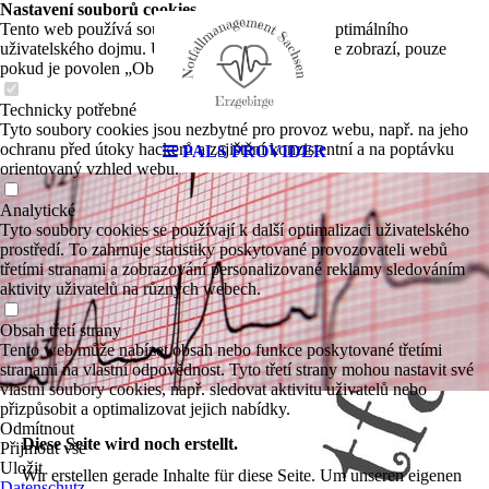
Nastavení souborů cookies
Tento web používá soubory cookies k zajištění optimálního
uživatelského dojmu. Určitý obsah třetích stran se zobrazí, pouze
pokud je povolen „Obsah třetích stran“.
Technicky potřebné
Tyto soubory cookies jsou nezbytné pro provoz webu, např. na jeho
ochranu před útoky hackerů a zajištění konzistentní a na poptávku
PALS PROVIDER
orientovaný vzhled webu.
Analytické
Tyto soubory cookies se používají k další optimalizaci uživatelského
prostředí. To zahrnuje statistiky poskytované provozovateli webů
třetími stranami a zobrazování personalizované reklamy sledováním
aktivity uživatelů na různých webech.
Obsah třetí strany
Tento web může nabízet obsah nebo funkce poskytované třetími
stranami na vlastní odpovědnost. Tyto třetí strany mohou nastavit své
vlastní soubory cookies, např. sledovat aktivitu uživatelů nebo
přizpůsobit a optimalizovat jejich nabídky.
Odmítnout
Diese Seite wird noch erstellt.
Přijmout vše
Uložit
Wir erstellen gerade Inhalte für diese Seite. Um unseren eigenen
Datenschutz