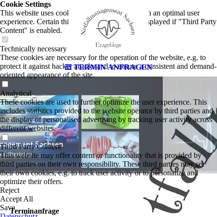
Cookie Settings
This website uses cookies to provide visitors with an optimal user
experience. Certain third party content is only displayed if "Third Party
Content" is enabled.
Technically necessary
These cookies are necessary for the operation of the website, e.g. to
protect it against hacker attacks and to ensure a consistent and demand-
TERMIN ANFRAGEN
oriented appearance of the site.
Analytical
These cookies are used to further optimize the user experience. This
includes statistics provided to the website operator by third parties and
the display of personalised advertising by tracking user activity across
different websites.
Third Party Content
This website may offer content or functionality that is provided by
third parties on their own responsibility. These third parties may set
their own cookies, e.g. to track user activity or to personalize and
optimize their offers.
Reject
Accept All
Save
Terminanfrage
Datenschutz