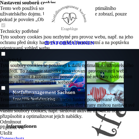
Nastavení souborů cookies
Tento web používá soubory cookies k zajištění optimálního
uživatelského dojmu. Určitý obsah třetích stran se zobrazí, pouze
pokud je povolen „Obsah třetích stran“.
Technicky potřebné
Tyto soubory cookies jsou nezbytné pro provoz webu, např. na jeho
ochranu před útoky hackerů a zajištění konzistentní a na poptávku
INFORMATIONEN
orientovaný vzhled webu.
Analytické
Tyto soubory cookies se používají k další optimalizaci uživatelského
prostředí. To zahrnuje statistiky poskytované provozovateli webů
třetími stranami a zobrazování personalizované reklamy sledováním
aktivity uživatelů na různých webech.
Obsah třetí strany
Tento web může nabízet obsah nebo funkce poskytované třetími
stranami na vlastní odpovědnost. Tyto třetí strany mohou nastavit své
vlastní soubory cookies, např. sledovat aktivitu uživatelů nebo
přizpůsobit a optimalizovat jejich nabídky.
Odmítnout
Informationen
Přijmout vše
Uložit
Datenschutz