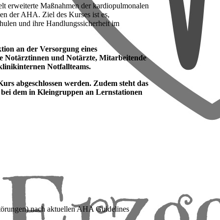
ttelt erweiterte Maßnahmen der kardiopulmonalen
en der AHA. Ziel des Kurses ist es,
chulen und ihre Handlungssicherheit im
ktion an der Versorgung eines
ere Notärztinnen und Notärzte, Mitarbeitende
linikinternen Notfallteams.
g-Kurs abgeschlossen werden. Zudem steht das
 bei dem in Kleingruppen an Lernstationen
örungen) nach aktuellen AHA Guidelines