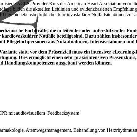
ndardisierte ACLS‑Provider‑Kurs der American Heart Association vermi
ndlage bilden die aktuellen Leitlinien und evidenzbasierten Empfehlung
d Therapie lebensbedrohlicher kardiovaskulärer Notfallsituationen zu s
dizinische Fachkräfte, die in leitender oder unterstützender Fun
r kardiovaskulärer Notfälle beteiligt sind. Dazu zählen insbesond
und Pflegefachpersonen aus Notaufnahmen, Intensivstationen und k
Variante statt, vor dem Präsenzteil muss ein intensiver eLearnin
ügung. Dies ermöglicht einen sehr praxisintensiven Präsenzkurs,
t und Handlungskompetenzen ausgebaut werden können.
 CPR mit audiovisuellem Feedbacksystem
harmakologie, Atemwegsmanagement, Behandlung von Herzrhythmusst