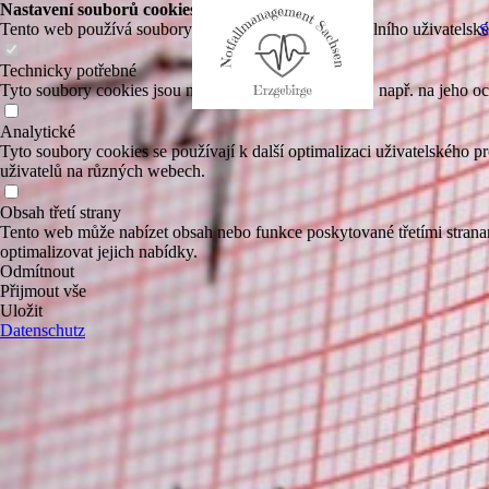
Nastavení souborů cookies
Tento web používá soubory cookies k zajištění optimálního uživatelskéh
Technicky potřebné
Tyto soubory cookies jsou nezbytné pro provoz webu, např. na jeho oc
Analytické
Tyto soubory cookies se používají k další optimalizaci uživatelského p
uživatelů na různých webech.
Obsah třetí strany
Tento web může nabízet obsah nebo funkce poskytované třetími stranami 
optimalizovat jejich nabídky.
Odmítnout
Přijmout vše
Uložit
Datenschutz