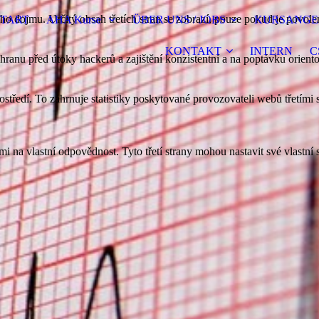
o dojmu. Určitý obsah třetích stran se zobrazí, pouze pokud je povolen
START
AHA Kurse
ÜBER UNS / JOBS
KURSANGE
KONTAKT
INTERN
C
hranu před útoky hackerů a zajištění konzistentní a na poptávku orien
rostředí. To zahrnuje statistiky poskytované provozovateli webů třetím
na vlastní odpovědnost. Tyto třetí strany mohou nastavit své vlastní s