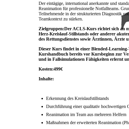
Der eintägige, international anerkannte und sta
Reanimation für professionelle Notfallteams. Gru
Teilnehmende in der strukturierten Diagnostik un
Teamkontext zu stärken.
Zielgruppen:Der ACLS‑Kurs richtet sich an me
Herz‑Kreislauf‑Stillstands oder anderer akute
des Rettungsdienstes sowie Ärztinnen, Ärzte 
Dieser Kurs findet in einer Blended-Learning-
Kurshandbuch bereits vor Kursbeginn zur Verf
und in Fallsimulationen Fähigkeiten erlern
Kosten:499€
Inhalte:
Erkennung des Kreislaufstillstands
Durchführung einer qualitativ hochwertigen
Reanimation im Team aus mehreren Helfern
Maßnahmen der erweiterten Reanimation (P