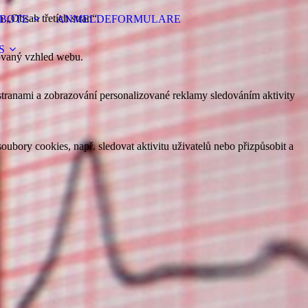
 „Obsah třetích stran“.
BOTE
ANMELDEFORMULARE
S
tovaný vzhled webu.
i stranami a zobrazování personalizované reklamy sledováním aktivity
oubory cookies, např. sledovat aktivitu uživatelů nebo přizpůsobit a