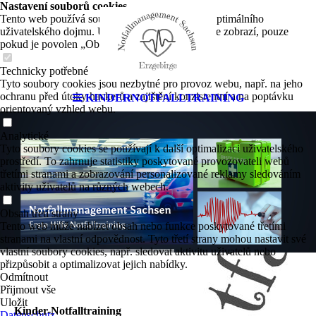
Nastavení souborů cookies
Tento web používá soubory cookies k zajištění optimálního
uživatelského dojmu. Určitý obsah třetích stran se zobrazí, pouze
pokud je povolen „Obsah třetích stran“.
Technicky potřebné
Tyto soubory cookies jsou nezbytné pro provoz webu, např. na jeho
ochranu před útoky hackerů a zajištění konzistentní a na poptávku
KINDERNOTFALLTRAINING
orientovaný vzhled webu.
Analytické
Tyto soubory cookies se používají k další optimalizaci uživatelského
prostředí. To zahrnuje statistiky poskytované provozovateli webů
třetími stranami a zobrazování personalizované reklamy sledováním
aktivity uživatelů na různých webech.
Obsah třetí strany
Tento web může nabízet obsah nebo funkce poskytované třetími
stranami na vlastní odpovědnost. Tyto třetí strany mohou nastavit své
vlastní soubory cookies, např. sledovat aktivitu uživatelů nebo
přizpůsobit a optimalizovat jejich nabídky.
Odmítnout
Přijmout vše
Uložit
Kinder-Notfall­training
Datenschutz