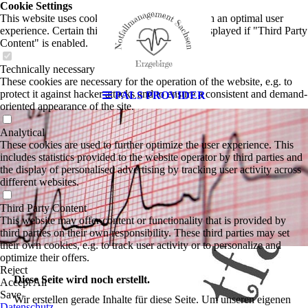
Cookie Settings
This website uses cookies to provide visitors with an optimal user
experience. Certain third party content is only displayed if "Third Party
Content" is enabled.
Technically necessary
These cookies are necessary for the operation of the website, e.g. to
protect it against hacker attacks and to ensure a consistent and demand-
PALS PROVIDER
oriented appearance of the site.
Analytical
These cookies are used to further optimize the user experience. This
includes statistics provided to the website operator by third parties and
the display of personalised advertising by tracking user activity across
different websites.
Third Party Content
This website may offer content or functionality that is provided by
third parties on their own responsibility. These third parties may set
their own cookies, e.g. to track user activity or to personalize and
optimize their offers.
Reject
Diese Seite wird noch erstellt.
Accept All
Save
Wir erstellen gerade Inhalte für diese Seite. Um unseren eigenen
Datenschutz