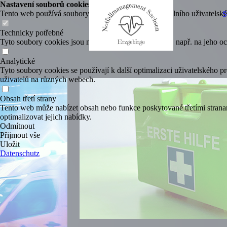
Nastavení souborů cookies
Tento web používá soubory cookies k zajištění optimálního uživatelskéh
Technicky potřebné
Tyto soubory cookies jsou nezbytné pro provoz webu, např. na jeho oc
Analytické
Tyto soubory cookies se používají k další optimalizaci uživatelského p
uživatelů na různých webech.
Obsah třetí strany
Tento web může nabízet obsah nebo funkce poskytované třetími stranami 
optimalizovat jejich nabídky.
Odmítnout
Přijmout vše
Uložit
Datenschutz