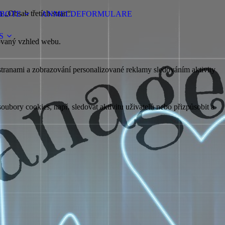
 „Obsah třetích stran“.
BOTE
ANMELDEFORMULARE
S
tovaný vzhled webu.
i stranami a zobrazování personalizované reklamy sledováním aktivity
oubory cookies, např. sledovat aktivitu uživatelů nebo přizpůsobit a