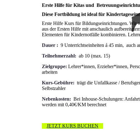
Erste Hilfe für Kitas und Betreuungs­­einricht
Diese Fortbildung ist ideal für Kindertagesei
Erste Hilfe Kurs für Bildungseinrichtungen. Wir
aus der Ersten Hilfe mit anschaulich aufbereitete
Elementen für Kindernotfälle kombinieren. Lehrrei
Dauer :
9 Unterrichtseinheiten á 45 min, auch 
Teilnehmerzahl:
ab 10 (max. 15)
Zielgruppe:
Lehrer*innen, Erzieher*innen, Perso
arbeiten
Kurs-Gebühre:
trägt die Unfallkasse / Berufsge
Selbstzahler
Nebenkosten:
Bei Inhouse-Schulungen: Anfahrt 
werden mit 0,40€/KM berechnet
JETZT KURS BUCHEN