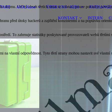
o dojmu. Určitý obsah třetích stran se zobrazí, pouze pokud je povolen
START
AHA Kurse
ÜBER UNS / JOBS
KURSANGE
KONTAKT
INTERN
C
hranu před útoky hackerů a zajištění konzistentní a na poptávku orien
rostředí. To zahrnuje statistiky poskytované provozovateli webů třetím
na vlastní odpovědnost. Tyto třetí strany mohou nastavit své vlastní s