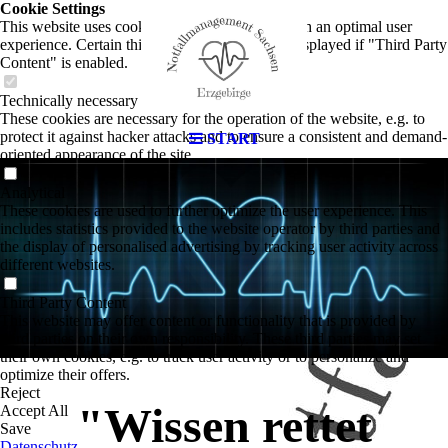
Cookie Settings
This website uses cookies to provide visitors with an optimal user
experience. Certain third party content is only displayed if "Third Party
Content" is enabled.
Technically necessary
These cookies are necessary for the operation of the website, e.g. to
protect it against hacker attacks and to ensure a consistent and demand-
START
oriented appearance of the site.
Analytical
These cookies are used to further optimize the user experience. This
includes statistics provided to the website operator by third parties and
the display of personalised advertising by tracking user activity across
different websites.
Third Party Content
This website may offer content or functionality that is provided by
third parties on their own responsibility. These third parties may set
their own cookies, e.g. to track user activity or to personalize and
optimize their offers.
Reject
"Wissen rettet
Accept All
Save
Datenschutz