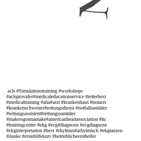
acls #Simulationstraining #workshops
#aclsprovider#medicaleducationservice #retterherz
#medicaltraining #aha#arzt #krankenhaus #notarzt
#krankenschwester#rettungsdienst #notfallsanitäter
#rettungsassistent#rettungssanitäter
#makersgonnamake#americanheartassociation #itc
#trainingcenter #ekg #ecg#diagnosis #ecgdiagnose
#ekginterpretation #herz #rhytmus#arhytmisch #ekgtanzen
#danke #erstehilfekurs #betrieblicheersthelfer