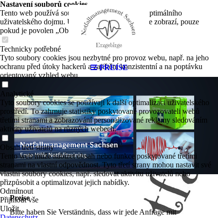
Nastavení souborů cookies
Tento web používá soubory cookies k zajištění optimálního
uživatelského dojmu. Určitý obsah třetích stran se zobrazí, pouze
pokud je povolen „Obsah třetích stran“.
Technicky potřebné
Tyto soubory cookies jsou nezbytné pro provoz webu, např. na jeho
ochranu před útoky hackerů a zajištění konzistentní a na poptávku
PREISE
orientovaný vzhled webu.
Analytické
Tyto soubory cookies se používají k další optimalizaci uživatelského
prostředí. To zahrnuje statistiky poskytované provozovateli webů
třetími stranami a zobrazování personalizované reklamy sledováním
aktivity uživatelů na různých webech.
Obsah třetí strany
Tento web může nabízet obsah nebo funkce poskytované třetími
stranami na vlastní odpovědnost. Tyto třetí strany mohou nastavit své
vlastní soubory cookies, např. sledovat aktivitu uživatelů nebo
přizpůsobit a optimalizovat jejich nabídky.
Odmítnout
Preise
Přijmout vše
Uložit
Bitte haben Sie Verständnis, dass wir jede Anfrage mit
Datenschutz