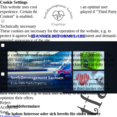
Cookie Settings
This website uses cookies to provide visitors with an optimal user
experience. Certain third party content is only displayed if "Third Party
Content" is enabled.
Technically necessary
These cookies are necessary for the operation of the website, e.g. to
protect it against hacker attacks and to ensure a consistent and demand-
ANMELDEFORMULARE
oriented appearance of the site.
Analytical
These cookies are used to further optimize the user experience. This
includes statistics provided to the website operator by third parties and
the display of personalised advertising by tracking user activity across
different websites.
Third Party Content
This website may offer content or functionality that is provided by
third parties on their own responsibility. These third parties may set
their own cookies, e.g. to track user activity or to personalize and
optimize their offers.
Reject
Anmeldeformulare
Accept All
Save
Sie haben Interesse oder sich bereits für einen unserer
Datenschutz