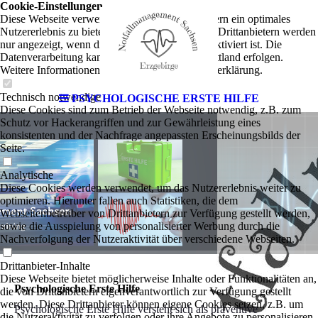
Cookie-Einstellungen
Diese Webseite verwendet Cookies, um Besuchern ein optimales
Nutzererlebnis zu bieten. Bestimmte Inhalte von Drittanbietern werden
nur angezeigt, wenn die entsprechende Option aktiviert ist. Die
Datenverarbeitung kann dann auch in einem Drittland erfolgen.
Weitere Informationen hierzu in der Datenschutzerklärung.
Technisch notwendige
PSYCHOLOGISCHE ERSTE HILFE
Diese Cookies sind zum Betrieb der Webseite notwendig, z.B. zum
Schutz vor Hackerangriffen und zur Gewährleistung eines
konsistenten und der Nachfrage angepassten Erscheinungsbilds der
Seite.
Analytische
Diese Cookies werden verwendet, um das Nutzererlebnis weiter zu
optimieren. Hierunter fallen auch Statistiken, die dem
Webseitenbetreiber von Drittanbietern zur Verfügung gestellt werden,
sowie die Ausspielung von personalisierter Werbung durch die
Nachverfolgung der Nutzeraktivität über verschiedene Webseiten.
Drittanbieter-Inhalte
Diese Webseite bietet möglicherweise Inhalte oder Funktionalitäten an,
Psychologische Erste Hilfe
die von Drittanbietern eigenverantwortlich zur Verfügung gestellt
werden. Diese Drittanbieter können eigene Cookies setzen, z.B. um
Psychologische Erste Hilfe versteht sich als präventive
die Nutzeraktivität zu verfolgen oder ihre Angebote zu personalisieren