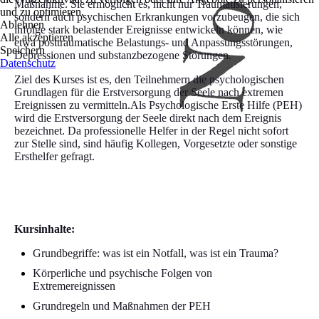
Maßnahme. Sie ermöglicht es, nicht nur Traumatisierungen,
und zu optimieren.
sondern auch psychischen Erkrankungen vorzubeugen, die sich
Ablehnen
infolge stark belastender Ereignisse entwickeln können, wie
Alle akzeptieren
etwa posttraumatische Belastungs- und Anpassungsstörungen,
Speichern
Depressionen und substanzbezogene Störungen.
Datenschutz
Ziel des Kurses ist es, den Teilnehmern die psychologischen
Grundlagen für die Erstversorgung der Seele nach extremen
Ereignissen zu vermitteln.Als Psychologische Erste Hilfe (PEH)
wird die Erstversorgung der Seele direkt nach dem Ereignis
bezeichnet. Da professionelle Helfer in der Regel nicht sofort
zur Stelle sind, sind häufig Kollegen, Vorgesetzte oder sonstige
Ersthelfer gefragt.
Kursinhalte:
Grundbegriffe: was ist ein Notfall, was ist ein Trauma?
Körperliche und psychische Folgen von
Extremereignissen
Grundregeln und Maßnahmen der PEH