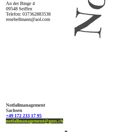
An der Binge 4
09548 Seiffen
Telefon: 037362883538
renebellmann@aol.com
Notfallmanagement
Sachsen
+49 172 233 17 95
notfallmanagement@gmx.ch