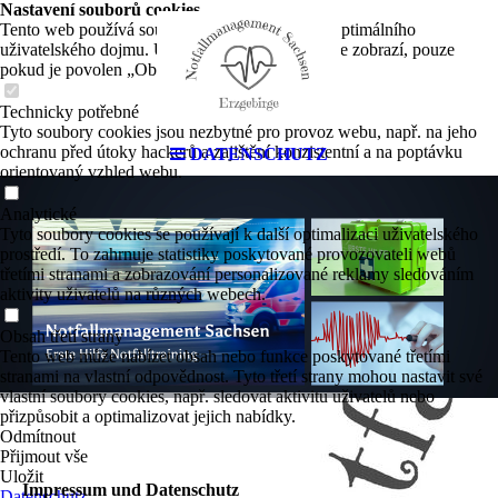
Nastavení souborů cookies
Tento web používá soubory cookies k zajištění optimálního
uživatelského dojmu. Určitý obsah třetích stran se zobrazí, pouze
pokud je povolen „Obsah třetích stran“.
Technicky potřebné
Tyto soubory cookies jsou nezbytné pro provoz webu, např. na jeho
ochranu před útoky hackerů a zajištění konzistentní a na poptávku
DATENSCHUTZ
orientovaný vzhled webu.
Analytické
Tyto soubory cookies se používají k další optimalizaci uživatelského
prostředí. To zahrnuje statistiky poskytované provozovateli webů
třetími stranami a zobrazování personalizované reklamy sledováním
aktivity uživatelů na různých webech.
Obsah třetí strany
Tento web může nabízet obsah nebo funkce poskytované třetími
stranami na vlastní odpovědnost. Tyto třetí strany mohou nastavit své
vlastní soubory cookies, např. sledovat aktivitu uživatelů nebo
přizpůsobit a optimalizovat jejich nabídky.
Odmítnout
Přijmout vše
Uložit
Impressum und Datenschutz
Datenschutz