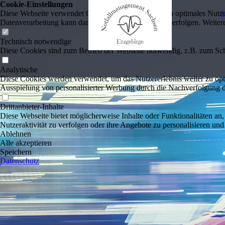
Cookie-Einstellungen
Diese Webseite verwendet Cookies, um Besuchern ein optimales Nutzerer
Datenverarbeitung kann dann auch in einem Drittland erfolgen. Weiter
Technisch notwendige
Diese Cookies sind zum Betrieb der Webseite notwendig, z.B. zum Sch
Analytische
Diese Cookies werden verwendet, um das Nutzererlebnis weiter zu optim
Ausspielung von personalisierter Werbung durch die Nachverfolgung de
Drittanbieter-Inhalte
Diese Webseite bietet möglicherweise Inhalte oder Funktionalitäten an,
Nutzeraktivität zu verfolgen oder ihre Angebote zu personalisieren und
Ablehnen
Alle akzeptieren
Speichern
Datenschutz