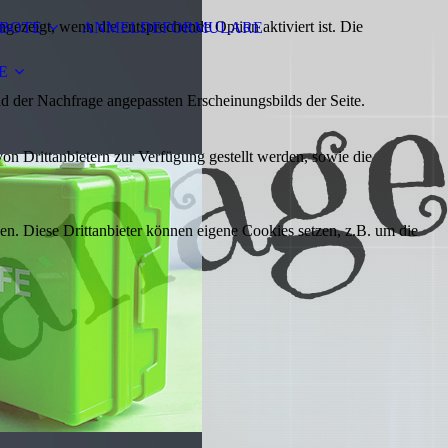
ezeigt, wenn die entsprechende Option aktiviert ist. Die
BOTE
ANMELDEFORMULARE
E
d der Nachfrage angepassten Erscheinungsbilds der Seite.
on Drittanbietern zur Verfügung gestellt werden, sowie die
den. Diese Drittanbieter können eigene Cookies setzen, z.B. um die