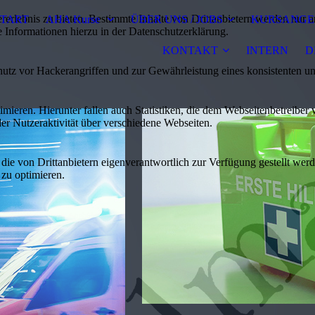
lebnis zu bieten. Bestimmte Inhalte von Drittanbietern werden nur ang
START
AHA Kurse
ÜBER UNS / JOBS
KURSANGE
e Informationen hierzu in der Datenschutzerklärung.
KONTAKT
INTERN
D
utz vor Hackerangriffen und zur Gewährleistung eines konsistenten un
ieren. Hierunter fallen auch Statistiken, die dem Webseitenbetreiber v
r Nutzeraktivität über verschiedene Webseiten.
 die von Drittanbietern eigenverantwortlich zur Verfügung gestellt wer
 zu optimieren.