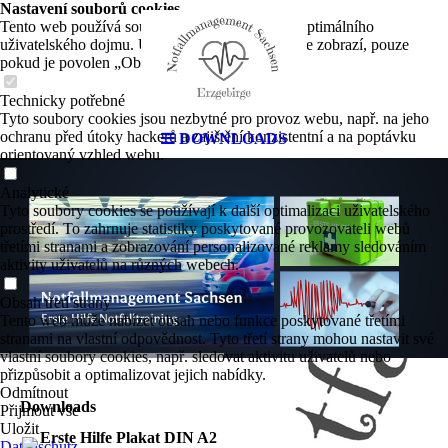
Nastavení souborů cookies
Tento web používá soubory cookies k zajištění optimálního
uživatelského dojmu. Určitý obsah třetích stran se zobrazí, pouze
pokud je povolen „Obsah třetích stran“.
Technicky potřebné
Tyto soubory cookies jsou nezbytné pro provoz webu, např. na jeho
ochranu před útoky hackerů a zajištění konzistentní a na poptávku
DOWNLOADS
orientovaný vzhled webu.
Analytické
Tyto soubory cookies se používají k další optimalizaci uživatelského
prostředí. To zahrnuje statistiky poskytované provozovateli webů
třetími stranami a zobrazování personalizované reklamy sledováním
aktivity uživatelů na různých webech.
Obsah třetí strany
Tento web může nabízet obsah nebo funkce poskytované třetími
stranami na vlastní odpovědnost. Tyto třetí strany mohou nastavit své
vlastní soubory cookies, např. sledovat aktivitu uživatelů nebo
přizpůsobit a optimalizovat jejich nabídky.
Odmítnout
Downloads
Přijmout vše
Uložit
Erste Hilfe Plakat DIN A2
Datenschutz