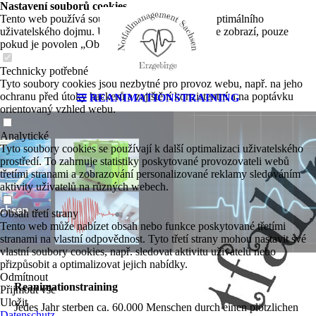
Nastavení souborů cookies
Tento web používá soubory cookies k zajištění optimálního
uživatelského dojmu. Určitý obsah třetích stran se zobrazí, pouze
pokud je povolen „Obsah třetích stran“.
Technicky potřebné
Tyto soubory cookies jsou nezbytné pro provoz webu, např. na jeho
ochranu před útoky hackerů a zajištění konzistentní a na poptávku
REANIMATIONSTRAINING
orientovaný vzhled webu.
Analytické
Tyto soubory cookies se používají k další optimalizaci uživatelského
prostředí. To zahrnuje statistiky poskytované provozovateli webů
třetími stranami a zobrazování personalizované reklamy sledováním
aktivity uživatelů na různých webech.
Obsah třetí strany
Tento web může nabízet obsah nebo funkce poskytované třetími
stranami na vlastní odpovědnost. Tyto třetí strany mohou nastavit své
vlastní soubory cookies, např. sledovat aktivitu uživatelů nebo
přizpůsobit a optimalizovat jejich nabídky.
Odmítnout
Reanima­tions­training
Přijmout vše
Uložit
Jedes Jahr sterben ca. 60.000 Menschen durch einen plötzlichen
Datenschutz