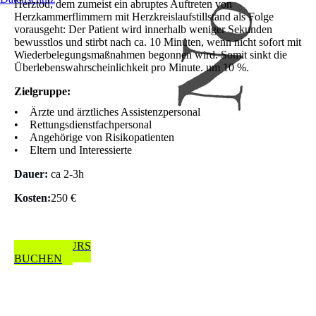
Herztod, dem zumeist ein abruptes Auftreten von
Herzkammerflimmern mit Herzkreislaufstillstand als Folge
vorausgeht: Der Patient wird innerhalb weniger Sekunden
bewusstlos und stirbt nach ca. 10 Minuten, wenn nicht sofort mit
Wieder­belegungs­maßnahmen begonnen wird. Somit sinkt die
Überlebenswahrscheinlichkeit pro Minute. um 10 %.
Zielgruppe:
• Ärzte und ärztliches Assistenzpersonal
• Rettungsdienstfachpersonal
• Angehörige von Risikopatienten
• Eltern und Interessierte
Dauer:
ca 2-3h
Kosten:
250 €
JETZT KURS
BUCHEN