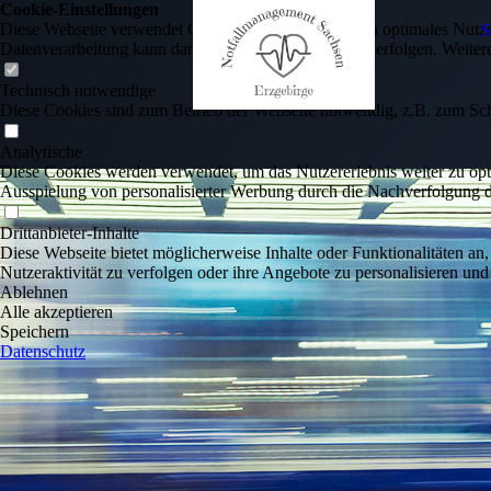
Cookie-Einstellungen
Diese Webseite verwendet Cookies, um Besuchern ein optimales Nutzerer
Datenverarbeitung kann dann auch in einem Drittland erfolgen. Weiter
Technisch notwendige
Diese Cookies sind zum Betrieb der Webseite notwendig, z.B. zum Sch
Analytische
Diese Cookies werden verwendet, um das Nutzererlebnis weiter zu optim
Ausspielung von personalisierter Werbung durch die Nachverfolgung de
Drittanbieter-Inhalte
Diese Webseite bietet möglicherweise Inhalte oder Funktionalitäten an,
Nutzeraktivität zu verfolgen oder ihre Angebote zu personalisieren und
Ablehnen
Alle akzeptieren
Speichern
Datenschutz