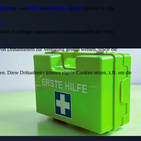
ezeigt, wenn die entsprechende Option aktiviert ist. Die
BOTE
ANMELDEFORMULARE
E
d der Nachfrage angepassten Erscheinungsbilds der Seite.
on Drittanbietern zur Verfügung gestellt werden, sowie die
den. Diese Drittanbieter können eigene Cookies setzen, z.B. um die