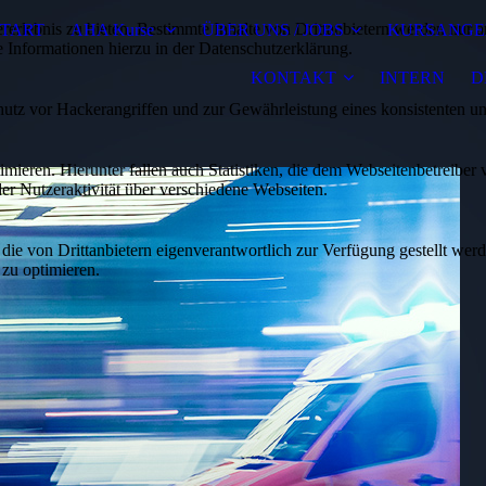
lebnis zu bieten. Bestimmte Inhalte von Drittanbietern werden nur ang
START
AHA Kurse
ÜBER UNS / JOBS
KURSANGE
e Informationen hierzu in der Datenschutzerklärung.
KONTAKT
INTERN
D
utz vor Hackerangriffen und zur Gewährleistung eines konsistenten un
ieren. Hierunter fallen auch Statistiken, die dem Webseitenbetreiber v
r Nutzeraktivität über verschiedene Webseiten.
 die von Drittanbietern eigenverantwortlich zur Verfügung gestellt wer
 zu optimieren.