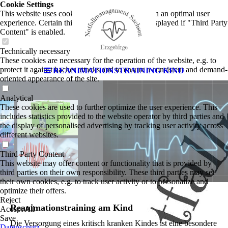
Cookie Settings
This website uses cookies to provide visitors with an optimal user
experience. Certain third party content is only displayed if "Third Party
Content" is enabled.
Technically necessary
These cookies are necessary for the operation of the website, e.g. to
protect it against hacker attacks and to ensure a consistent and demand-
REANIMATIONSTRAINING KIND
oriented appearance of the site.
Analytical
These cookies are used to further optimize the user experience. This
includes statistics provided to the website operator by third parties and
the display of personalised advertising by tracking user activity across
different websites.
Third Party Content
This website may offer content or functionality that is provided by
third parties on their own responsibility. These third parties may set
their own cookies, e.g. to track user activity or to personalize and
optimize their offers.
Reject
Reanimationstraining am Kind
Accept All
Save
Die Versorgung eines kritisch kranken Kindes ist eine besondere
Datenschutz