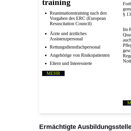
training
Fort
gem
Reanimationstraining nach den
§ 1
Vorgaben des ERC (European
Resuscitation Council)
Im 
Ärzte und ärztliches
Qual
Assistenzpersonal
auch
Pfle
Rettungsdienstfachpersonal
gesc
Angehörige von Risikopatienten
Rege
Notf
Eltern und Interessierte
MEHR
M
Ermächtigte Ausbildungsstell