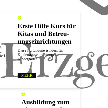
Erste Hilfe Kurs für
Kitas und Betreu­
ungseinricht­ungen
g
Diese Fortbildung ist ideal für
nd
Kindertageseinrichtungen und
terial
Kindergärten
MEHR
Ausbildung zum