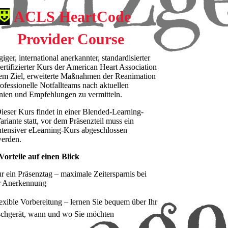
⛨
ACLS HeartCode
Provider Course
giger, international anerkannter, standardisierter
ertifizierter Kurs der American Heart Association
em Ziel, erweiterte Maßnahmen der Reanimation
rofessionelle Notfallteams nach aktuellen
inien und Empfehlungen zu vermitteln.
ieser Kurs findet in einer Blended-Learning-
ariante statt, vor dem Präsenzteil muss ein
ntensiver eLearning-Kurs abgeschlossen
erden.
Vorteile auf einen Blick
 ein Präsenztag – maximale Zeitersparnis bei
er Anerkennung
exible Vorbereitung – lernen Sie bequem über Ihr
chgerät, wann und wo Sie möchten