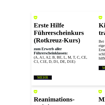
Erste Hilfe
Ki
Führerscheinkurs
tr
(Rotkreuz-Kurs)
Bei 
eige
zum Erwerb aller
Erst
Führerscheinklassen:
schl
(A, A1, A2, B, BE, L, M, T, C, CE,
hilf
C1, C1E, D, D1, DE, D1E)
MEHR
Reani­ma­tions­
M