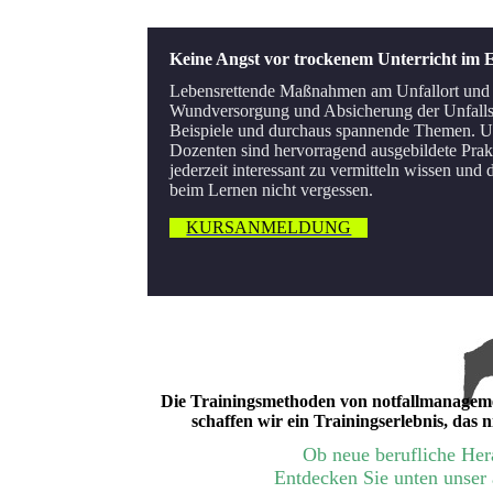
Keine Angst vor trockenem Unterricht im E
Lebensrettende Maßnahmen am Unfallort und
Wundversorgung und Absicherung der Unfallst
Beispiele und durchaus spannende Themen. U
Dozenten sind hervorragend ausgebildete Prakt
jederzeit interessant zu vermitteln wissen und
beim Lernen nicht vergessen.
KURSANMELDUNG
Die Trainingsmethoden von notfallmanagemen
schaffen wir ein Trainingserlebnis, das 
Ob neue berufliche Hera
Entdecken Sie unten unser 