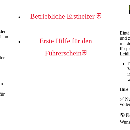
Betriebliche Ersthelfer ⛨
e
der
Eintä
ch an
und z
Erste Hilfe für den
mit d
für p
Führerschein⛨
Leitl
der
D
V
i
w
nn
Ihre 
für
✅ Nur
voll
🌎 Fl
Wuns