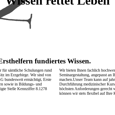
"Wissen rettet Leben
Ersthelfern fundiertes Wissen.
r für sämtliche Schulungen rund
Wir bieten Ihnen fachlich hochwe
itz im Erzgebirge. Wir sind von
Seminargestaltung, angepasst an 
VBG bundesweit ermächtigt, Erste
machen.Unser Team kann auf jahre
en sowie in Bildungs- und
Durchführung medizinischer Kurse
gte Stelle Kennziffer 8.1278
höchsten Anforderungen gerecht 
können wir stets flexibel auf Ih