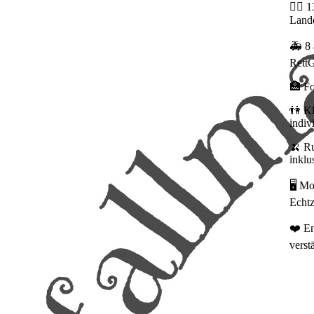
👨‍⚕️
Land
🚑 8 
RettG
🏥 Fo
👫 Kl
indiv
🍌 R
inklu
🖥️ M
Echtz
❤️ En
verst