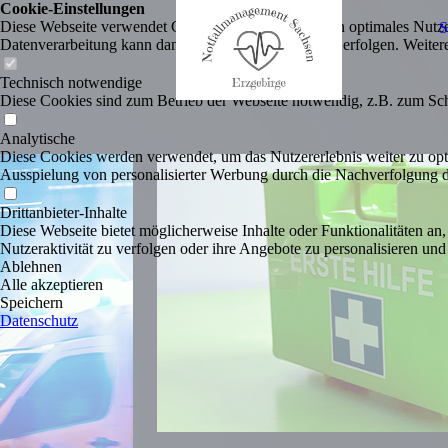
Cookie-Einstellungen
Diese Webseite verwendet Cookies, um Besuchern ein optimales Nutzerer
Datenverarbeitung kann dann auch in einem Drittland erfolgen. Weiter
Technisch notwendige
Diese Cookies sind zum Betrieb der Webseite notwendig, z.B. zum Sch
Analytische
Diese Cookies werden verwendet, um das Nutzererlebnis weiter zu optim
Ausspielung von personalisierter Werbung durch die Nachverfolgung de
Drittanbieter-Inhalte
Diese Webseite bietet möglicherweise Inhalte oder Funktionalitäten an,
Nutzeraktivität zu verfolgen oder ihre Angebote zu personalisieren und
Ablehnen
Alle akzeptieren
Speichern
Datenschutz