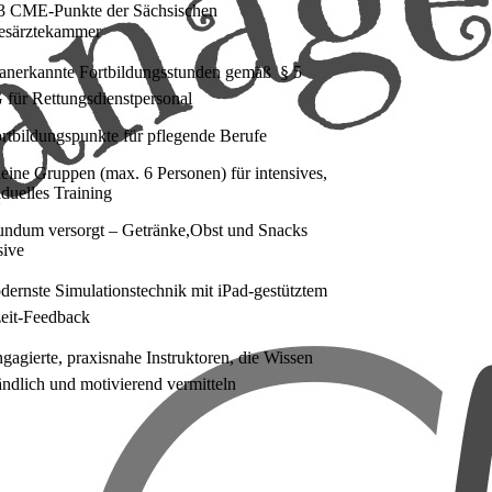
 13 CME-Punkte der Sächsischen
esärztekammer
anerkannte Fortbildungsstunden gemäß § 5
 für Rettungsdienstpersonal
rtbildungspunkte für pflegende Berufe
eine Gruppen (max. 6 Personen) für intensives,
iduelles Training
undum versorgt – Getränke,Obst und Snacks
sive
odernste Simulationstechnik mit iPad-gestütztem
eit-Feedback
gagierte, praxisnahe Instruktoren, die Wissen
ändlich und motivierend vermitteln