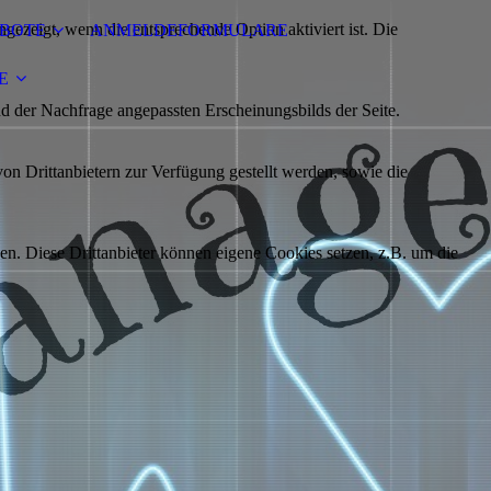
ezeigt, wenn die entsprechende Option aktiviert ist. Die
BOTE
ANMELDEFORMULARE
E
d der Nachfrage angepassten Erscheinungsbilds der Seite.
on Drittanbietern zur Verfügung gestellt werden, sowie die
den. Diese Drittanbieter können eigene Cookies setzen, z.B. um die