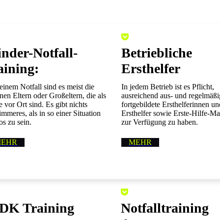
nder­-Notfall­
Betriebliche
aining:
Ersthelfer
einem Notfall sind es meist die
In jedem Betrieb ist es Pflicht,
nen Eltern oder Großeltern, die als
ausreichend aus- und regelmäßi
e vor Ort sind. Es gibt nichts
fortgebildete Ersthelfer­innen u
immeres, als in so einer Situation
Ersthelfer sowie Erste-Hilfe-Ma
los zu sein.
zur Verfügung zu haben.
MEHR
MEHR
DK Training
Notfalltraining