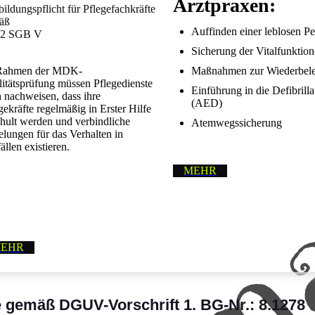
Arztpraxen:
bildungspflicht für Pflegefachkräfte
äß
Auffinden einer leblosen P
32 SGB V
Sicherung der Vitalfunktio
Rahmen der MDK-
Maßnahmen zur Wiederbel
itätsprüfung müssen Pflegedienste
Einführung in die Defibrilla
 nachweisen, dass ihre
(AED)
gekräfte regelmäßig in Erster Hilfe
hult werden und verbindliche
Atemwegssicherung
lungen für das Verhalten in
ällen existieren.
MEHR
EHR
e gemäß DGUV-Vorschrift 1. BG-Nr.: 8.1278