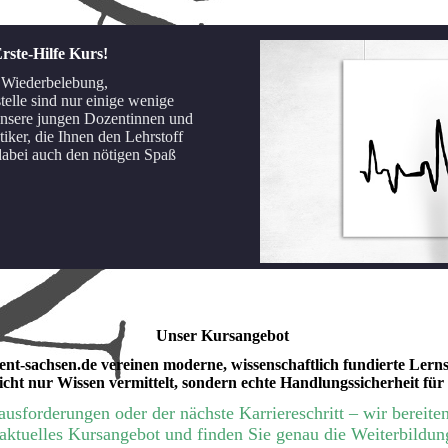
rste-Hilfe Kurs!
 Wiederbelebung,
elle sind nur einige wenige
nsere jungen Dozentinnen und
iker, die Ihnen den Lehrstoff
 dabei auch den nötigen Spaß
Unser Kursangebot
t‑sachsen.de vereinen moderne, wissenschaftlich fundierte Lernst
nicht nur Wissen vermittelt, sondern echte Handlungssicherheit für 
usforderungen oder der nächste Karriereschritt – wir bereiten
aktuelles Kursangebot und finden Sie genau die Weiterbildung,