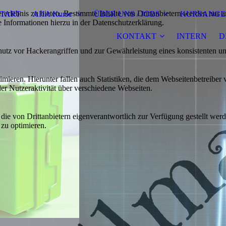
lebnis zu bieten. Bestimmte Inhalte von Drittanbietern werden nur ang
START
AHA Kurse
ÜBER UNS / JOBS
KURSANGE
e Informationen hierzu in der Datenschutzerklärung.
KONTAKT
INTERN
D
utz vor Hackerangriffen und zur Gewährleistung eines konsistenten un
ieren. Hierunter fallen auch Statistiken, die dem Webseitenbetreiber v
r Nutzeraktivität über verschiedene Webseiten.
 die von Drittanbietern eigenverantwortlich zur Verfügung gestellt wer
 zu optimieren.